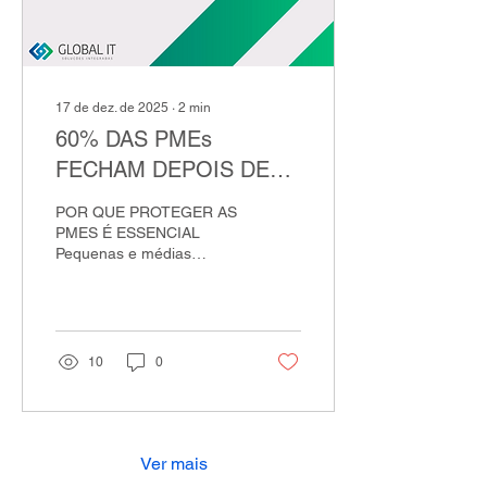
gradualmente. Do ponto
de vista técnico, o
incidente foi...
17 de dez. de 2025
∙
2
min
60% DAS PMEs
FECHAM DEPOIS DE
ATAQUE CIBERNETICO
POR QUE PROTEGER AS
PMES É ESSENCIAL
Pequenas e médias
empresas são muitas
vezes o coração da
economia, mas também
estão entre os alvos mais
vulneráveis no ambiente
10
0
digital atual. Um
levantamento recente da
Grant Thornton mostra
que incidentes de
segurança podem ser
Ver mais
fatais para negócios desse