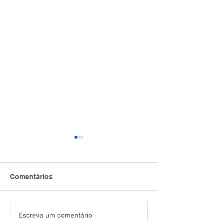
Comentários
A QUEDA DO
60% DAS PMEs
Escreva um comentário